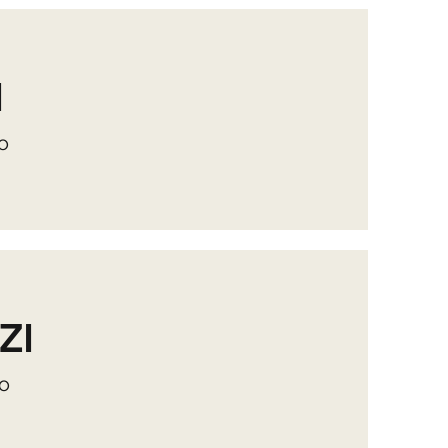
I
o
ZI
ro